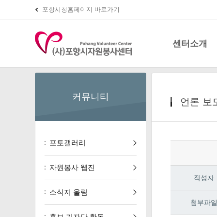
포항시청홈페이지 바로가기
센터소개
인사말
커뮤니티
언론 보
연혁
센터 소개
조직 구성
포토갤러리
찾아오시는 길
자원봉사 웹진
작성자
소식지 울림
첨부파
홍보 기자단 활동