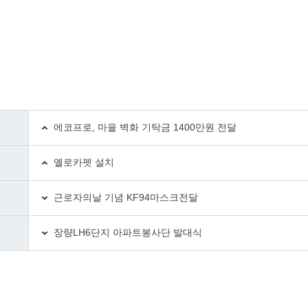
에코프로, 마을 벽화 기탁금 1400만원 전달
옐로카펫 설치
근로자의날 기념 KF94마스크전달
장량LH6단지 아파트봉사단 발대식