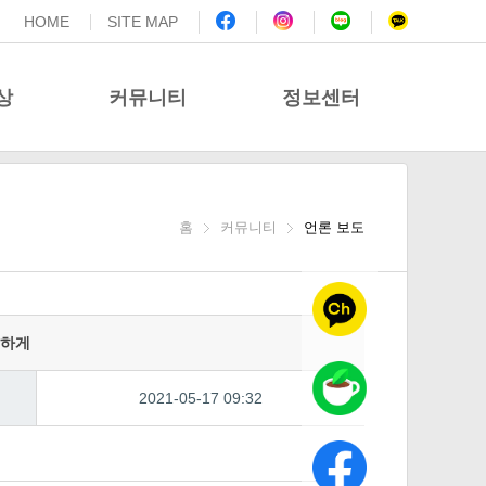
HOME
SITE MAP
상
커뮤니티
정보센터
해보험
포토갤러리
공지사항
 가맹점
자원봉사 웹진
홈
커뮤니티
자료실
언론 보도
자증
소식지 울림
월별 행사 일정
면 카드
홍보 기자단 활동
1365 자원봉사 모집안내
끗하게
왕
언론 보도
자원봉사 활동처맵
2021-05-17 09:32
유관기관소식