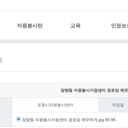
자원봉사란
교육
인정보
자원봉사란
교육안내
자원봉사 상
도
참여 절차
교육일정
자원봉사자 할인
활동처
교육신청
자원봉사
자원봉사 분야
공영주차장 감
장량동 자원봉사거점센터 경로당 깨
자원봉사 신청
자원봉사
포항시자원봉사센터
작성일
스마트 자원봉사앱(NFC)
VMS연계 · NEIS연계
일
장량동 자원봉사거점센터 경로당 깨끗하게.jpg
85.9K