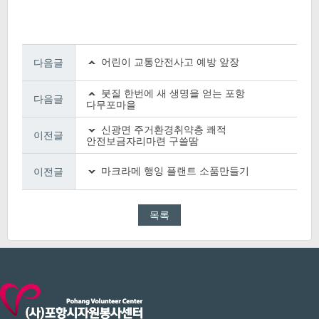
어린이 교통안전사고 예방 앞장
다음글
붓질 한번에 새 생명을 얻는 포항
다음글
다무포마을
신광면 주거환경취약층 쾌적
이전글
안전보금자리마련 구쓸땀
마크라메 행잉 플랜트 소품만들기
이전글
목록