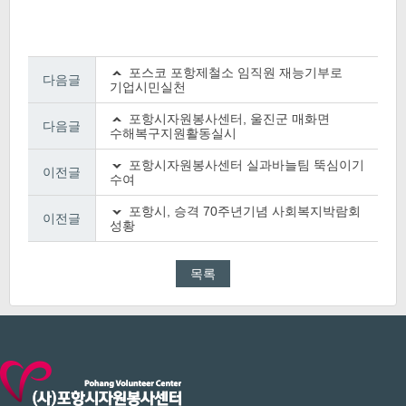
포스코 포항제철소 임직원 재능기부로
다음글
기업시민실천
포항시자원봉사센터, 울진군 매화면
다음글
수해복구지원활동실시
포항시자원봉사센터 실과바늘팀 뚝심이기
이전글
수여
포항시, 승격 70주년기념 사회복지박람회
이전글
성황
목록