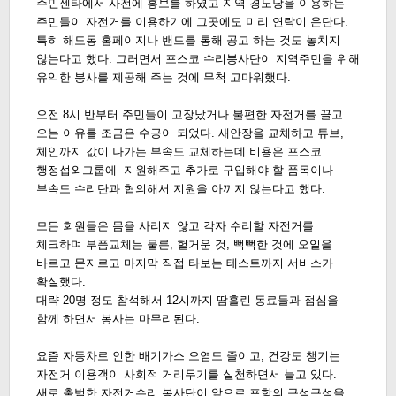
주민센타에서 사전에 홍보를 하였고 지역 경노당을 이용하는
주민들이 자전거를 이용하기에 그곳에도 미리 연락이 온단다.
특히 해도동 홈페이지나 밴드를 통해 공고 하는 것도 놓치지
않는다고 했다. 그러면서 포스코 수리봉사단이 지역주민을 위해
유익한 봉사를 제공해 주는 것에 무척 고마워했다.
오전 8시 반부터 주민들이 고장났거나 불편한 자전거를 끌고
오는 이유를 조금은 수긍이 되었다. 새안장을 교체하고 튜브,
체인까지 값이 나가는 부속도 교체하는데 비용은 포스코
행정섭외그룹에 지원해주고 추가로 구입해야 할 품목이나
부속도 수리단과 협의해서 지원을 아끼지 않는다고 했다.
모든 회원들은 몸을 사리지 않고 각자 수리할 자전거를
체크하며 부품교체는 물론, 헐거운 것, 뻑뻑한 것에 오일을
바르고 문지르고 마지막 직접 타보는 테스트까지 서비스가
확실했다.
대략 20명 정도 참석해서 12시까지 땀흘린 동료들과 점심을
함께 하면서 봉사는 마무리된다.
요즘 자동차로 인한 배기가스 오염도 줄이고, 건강도 챙기는
자전거 이용객이 사회적 거리두기를 실천하면서 늘고 있다.
새로 출범한 자전거수리 봉사단이 앞으로 포항의 구석구석을